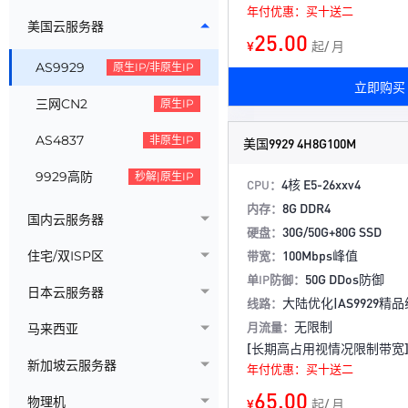
年付优惠：买十送二
美国云服务器
25.00
¥
起/ 月
AS9929
原生IP/非原生IP
立即购买
三网CN2
原生IP
AS4837
非原生IP
美国9929 4H8G100M
9929高防
秒解|原生IP
4核 E5-26xxv4
CPU：
8G DDR4
内存：
国内云服务器
30G/50G+80G SSD
硬盘：
100Mbps峰值
住宅/双ISP区
带宽：
50G DDos防御
单IP防御：
日本云服务器
大陆优化|AS9929精
线路：
无限制
月流量：
马来西亚
[长期高占用视情况限制带宽
新加坡云服务器
年付优惠：买十送二
65.00
物理机
¥
起/ 月