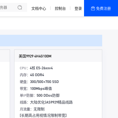
文档中心
控制台
登录
免费注册
全部产品
新闻资讯
帮助文档
热销推荐
美国高防主机
美国9929 4H4G100M
香港主机
4核 E5-26xxv4
CPU：
4G DDR4
内存：
双向CN2 大浦机房
30G/50G+70G SSD
硬盘：
100Mbps峰值
带宽：
50G DDos防御
单IP防御：
大陆优化|AS9929精品线路
线路：
无限制
月流量：
[长期高占用视情况限制带宽]