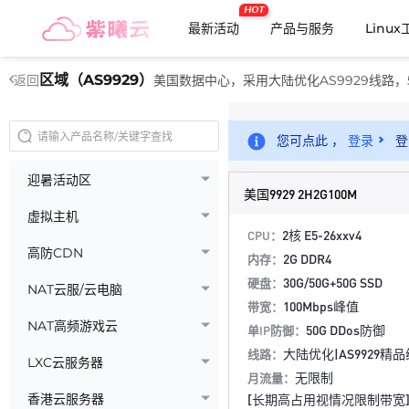
HOT
最新活动
产品与服务
Linu
区域（AS9929）
美国数据中心，采用大陆优化AS9929线路，5
返回
您可点此 ，
登录
登
迎暑活动区
美国9929 2H2G100M
虚拟主机
2核 E5-26xxv4
CPU：
高防CDN
2G DDR4
内存：
30G/50G+50G SSD
硬盘：
NAT云服/云电脑
100Mbps峰值
带宽：
NAT高频游戏云
50G DDos防御
单IP防御：
大陆优化|AS9929精
线路：
LXC云服务器
无限制
月流量：
香港云服务器
[长期高占用视情况限制带宽