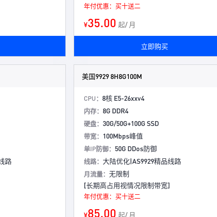
年付优惠：买十送二
35.00
¥
起/ 月
立即购买
美国9929 8H8G100M
8核 E5-26xxv4
CPU：
8G DDR4
内存：
30G/50G+100G SSD
硬盘：
100Mbps峰值
带宽：
50G DDos防御
单IP防御：
品线路
大陆优化|AS9929精品线路
线路：
无限制
月流量：
]
[长期高占用视情况限制带宽]
年付优惠：买十送二
85.00
¥
起/ 月