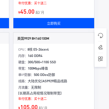
年付优惠：买十送二
45.00
¥
起/ 月
立即购买
美国9929 8H16G100M
8核 E5-26xxv4
CPU：
16G DDR4
内存：
30G/50G+110G SSD
硬盘：
100Mbps峰值
带宽：
50G DDos防御
单IP防御：
大陆优化|AS9929精品线路
线路：
无限制
月流量：
[长期高占用视情况限制带宽]
年付优惠：买十送二
105.00
¥
起/ 月