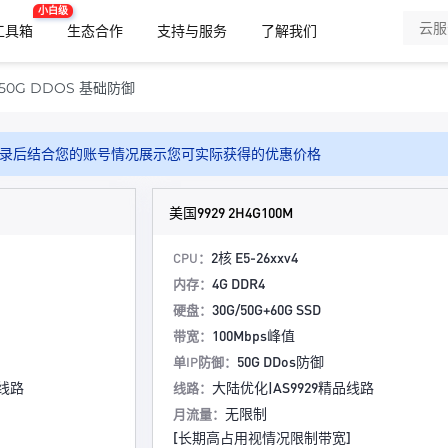
小白级
x工具箱
生态合作
支持与服务
了解我们
0G DDOS 基础防御
录后结合您的账号情况展示您可实际获得的优惠价格
美国9929 2H4G100M
2核 E5-26xxv4
CPU：
4G DDR4
内存：
30G/50G+60G SSD
硬盘：
100Mbps峰值
带宽：
50G DDos防御
单IP防御：
品线路
大陆优化|AS9929精品线路
线路：
无限制
月流量：
]
[长期高占用视情况限制带宽]