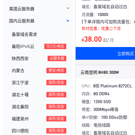
备案域名自动过白
域名：
美国云服务器
1000G
月流量：
国内云服务器
[下单详情内可加购流量包：40
年付优惠：优惠二个月
备案域名需求
38.00
¥
起/ 月
襄阳IPV6云
仅3元|电信
立即购买
陕西西安
云服务器
内蒙古
便宜|电信
云南昆明 8H8G 300M
浙江宁波
高防|铂金
8核 Platinum 8272CL
CPU：
8G DDR4
内存：
湖北十堰
高防|铂金
120G SSD
硬盘：
湖北襄阳
高防|铂金
300Mbps峰值
带宽：
10G DDos防御
单IP防御：
福建泉州
高防|铂金
电信线路
线路：
四川德阳
高防|铂金
备案域名自动过白
域名：