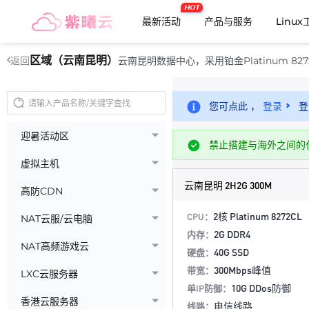
HOT
最新活动
产品与服务
Linu
区域（云南昆明）
云南昆明数据中心，采用铂金Platinum 82
返回
您可点此 ，
登录
登
迎暑活动区
禁止搭建与海外之间的
虚拟主机
云南昆明 2H2G 300M
高防CDN
2核 Platinum 8272CL
CPU：
NAT云服/云电脑
2G DDR4
内存：
NAT高频游戏云
40G SSD
硬盘：
300Mbps峰值
带宽：
LXC云服务器
10G DDos防御
单IP防御：
香港云服务器
电信线路
线路：