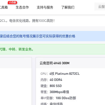
小白级
x工具箱
生态合作
支持与服务
了解我们
72CL，电信优化线路，拥有100G高防！
录后结合您的账号情况展示您可实际获得的优惠价格
代理、中转、转发业务。
云南昆明 4H4G 300M
4核 Platinum 8272CL
CPU：
4G DDR4
内存：
80G SSD
硬盘：
300Mbps峰值
带宽：
10G DDos防御
单IP防御：
电信线路
线路：