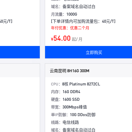
备案域名自动过白
域名：
1000G
月流量：
元/T]
[下单详情内可加购流量包：40元/T]
年付优惠：优惠二个月
54.00
¥
起/ 月
立即购买
云南昆明 8H16G 300M
8核 Platinum 8272CL
CPU：
16G DDR4
内存：
160G SSD
硬盘：
300Mbps峰值
带宽：
10G DDos防御
单IP防御：
电信线路
线路：
备案域名自动过白
域名：