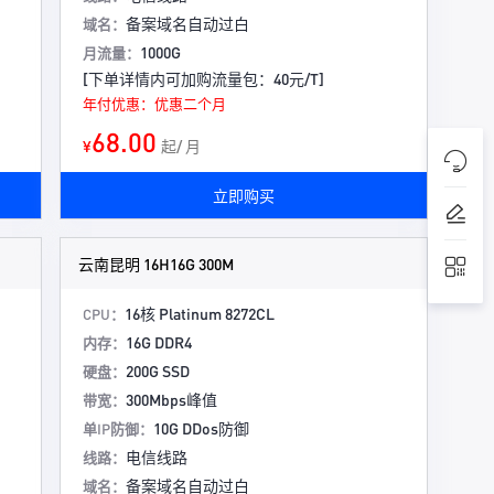
备案域名自动过白
域名：
1000G
月流量：
[下单详情内可加购流量包：40元/T]
年付优惠：优惠二个月
68.00
¥
起/ 月
立即购买
云南昆明 16H16G 300M
16核 Platinum 8272CL
CPU：
16G DDR4
内存：
200G SSD
硬盘：
300Mbps峰值
带宽：
10G DDos防御
单IP防御：
电信线路
线路：
备案域名自动过白
域名：