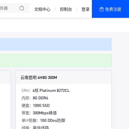
文档中心
控制台
登录
免费注册
全部产品
新闻资讯
帮助文档
热销推荐
美国高防主机
香港主机
云南昆明 4H8G 300M
双向CN2 大浦机房
4核 Platinum 8272CL
CPU：
8G DDR4
内存：
100G SSD
硬盘：
300Mbps峰值
带宽：
10G DDos防御
单IP防御：
电信线路
线路：