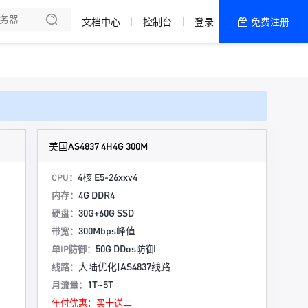
文档中心
控制台
登录
免费注册
全部产品
新闻资讯
帮助文档
热销推荐
美国高防主机
美国AS4837 4H4G 300M
香港主机
4核 E5-26xxv4
CPU：
4G DDR4
内存：
双向CN2 大浦机房
30G+60G SSD
硬盘：
300Mbps峰值
带宽：
50G DDos防御
单IP防御：
大陆优化|AS4837线路
线路：
1T~5T
月流量：
年付优惠：买十送二