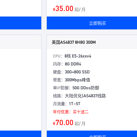
35.00
¥
起/ 月
立即购买
美国AS4837 8H8G 300M
8核 E5-26xxv4
CPU：
8G DDR4
内存：
30G+80G SSD
硬盘：
300Mbps峰值
带宽：
50G DDos防御
单IP防御：
大陆优化|AS4837线路
线路：
1T~5T
月流量：
年付优惠：买十送二
70.00
¥
起/ 月