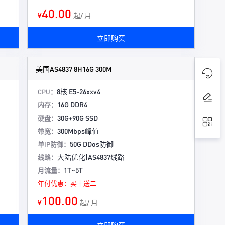
40.00
¥
起/ 月
立即购买
美国AS4837 8H16G 300M
8核 E5-26xxv4
CPU：
16G DDR4
内存：
30G+90G SSD
硬盘：
300Mbps峰值
带宽：
50G DDos防御
单IP防御：
大陆优化|AS4837线路
线路：
1T~5T
月流量：
年付优惠：买十送二
100.00
¥
起/ 月