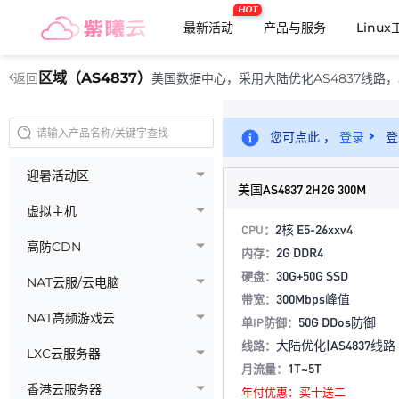
HOT
最新活动
产品与服务
Linu
区域（AS4837）
美国数据中心，采用大陆优化AS4837线路，5
返回
您可点此 ，
登录
登
迎暑活动区
美国AS4837 2H2G 300M
虚拟主机
2核 E5-26xxv4
CPU：
高防CDN
2G DDR4
内存：
30G+50G SSD
硬盘：
NAT云服/云电脑
300Mbps峰值
带宽：
NAT高频游戏云
50G DDos防御
单IP防御：
大陆优化|AS4837线路
线路：
LXC云服务器
1T~5T
月流量：
香港云服务器
年付优惠：买十送二