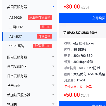
30.00
美国云服务器
¥
起/ 月
AS9929
原生IP/非原生IP
立即购买
三网CN2
原生IP
美国AS4837 4H8G 300M
AS4837
非原生IP
4核 E5-26xxv4
CPU：
9929高防
秒解|原生IP
8G DDR4
内存：
30G+70G SSD
硬盘：
国内云服务器
300Mbps峰值
带宽：
住宅/双ISP区
50G DDos防御
单IP防御：
大陆优化|AS4837线路
线路：
日本云服务器
1T~5T
月流量：
马来西亚
年付优惠：买十送二
50.00
新加坡云服务器
¥
起/ 月
物理机