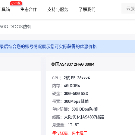
小白级
x工具箱
生态合作
支持与服务
了解我们
0G DDOS防御
录后结合您的账号情况展示您可实际获得的优惠价格
美国AS4837 2H4G 300M
2核 E5-26xxv4
CPU：
4G DDR4
内存：
30G+50G SSD
硬盘：
300Mbps峰值
带宽：
50G DDos防御
单IP防御：
大陆优化|AS4837线路
线路：
1T~5T
月流量：
年付优惠：买十送二