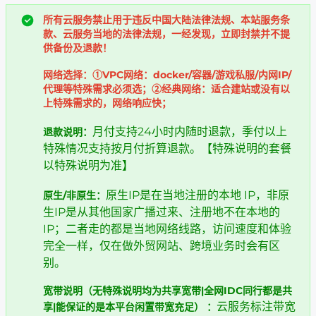
所有云服务禁止用于违反中国大陆法律法规、本站服务条
款、云服务当地的法律法规，一经发现，立即封禁并不提
供备份及退款！
网络选择：①VPC网络：docker/容器/游戏私服/内网IP/
代理等特殊需求必须选；②经典网络：适合建站或没有以
上特殊需求的，网络响应快；
月付支持24小时内随时退款，季付以上
退款说明：
特殊情况支持按月付折算退款。【特殊说明的套餐
以特殊说明为准】
原生IP是在当地注册的本地 IP，非原
原生/非原生：
生IP是从其他国家广播过来、注册地不在本地的
IP；二者走的都是当地网络线路，访问速度和体验
完全一样，仅在做外贸网站、跨境业务时会有区
别。
宽带说明（无特殊说明均为共享宽带|全网IDC同行都是共
云服务标注带宽
享|能保证的是本平台闲置带宽充足） ​：