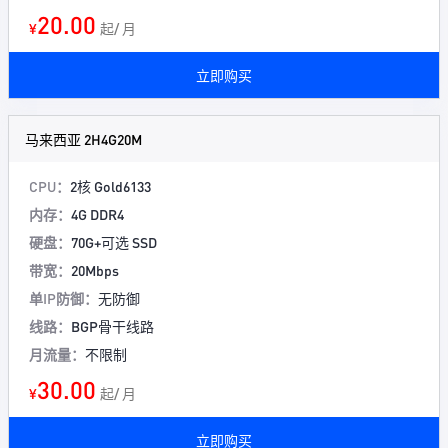
20.00
¥
起/ 月
立即购买
马来西亚 2H4G20M
CPU：
2核 Gold6133
内存：
4G DDR4
硬盘：
70G+可选 SSD
带宽：
20Mbps
单IP防御：
无防御
线路：
BGP骨干线路
月流量：
不限制
30.00
¥
起/ 月
立即购买