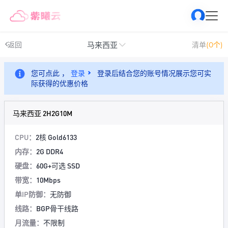
马来西亚
返回
清单
(0个)
您可点此 ，
登录
登录后结合您的账号情况展示您可实
际获得的优惠价格
马来西亚 2H2G10M
CPU：
2核 Gold6133
内存：
2G DDR4
硬盘：
60G+可选 SSD
带宽：
10Mbps
单IP防御：
无防御
线路：
BGP骨干线路
月流量：
不限制