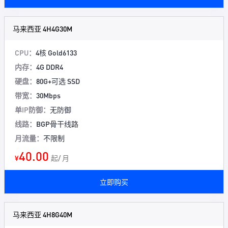
马来西亚 4H4G30M
CPU：
4核 Gold6133
内存：
4G DDR4
硬盘：
80G+可选 SSD
带宽：
30Mbps
单IP防御：
无防御
线路：
BGP骨干线路
月流量：
不限制
40.00
¥
起/ 月
立即购买
马来西亚 4H8G40M