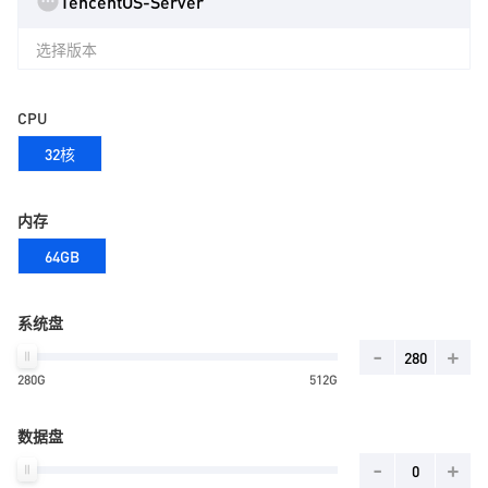
TencentOS-Server
选择版本
CPU
32核
内存
64GB
系统盘
-
+
280G
512G
数据盘
-
+