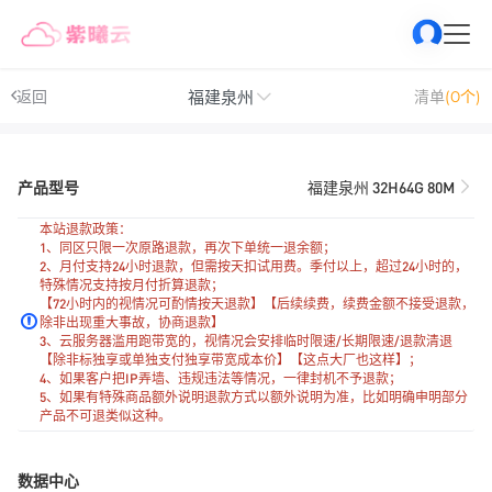
福建泉州
返回
清单
(0个)
产品型号
福建泉州 32H64G 80M
本站退款政策：
1、同区只限一次原路退款，再次下单统一退余额；
2、月付支持24小时退款，但需按天扣试用费。季付以上，超过24小时的，
特殊情况支持按月付折算退款；
【72小时内的视情况可酌情按天退款】【后续续费，续费金额不接受退款，
除非出现重大事故，协商退款】
3、云服务器滥用跑带宽的，视情况会安排临时限速/长期限速/退款清退
【除非标独享或单独支付独享带宽成本价】【这点大厂也这样】；
4、如果客户把IP弄墙、违规违法等情况，一律封机不予退款；
5、如果有特殊商品额外说明退款方式以额外说明为准，比如明确申明部分
产品不可退类似这种。
数据中心